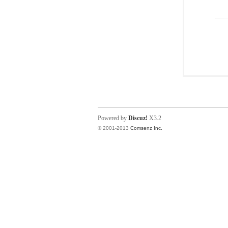
Powered by
Discuz!
X3.2
© 2001-2013
Comsenz Inc.