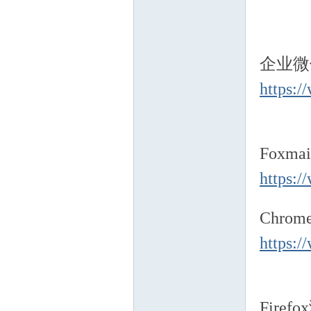
业
企业微
https:
邮
Foxm
https:
Chr
https:/
Fire