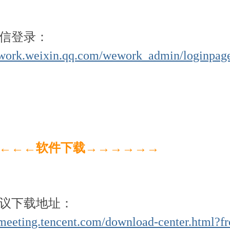
信登录：
//work.weixin.qq.com/wework_admin/loginp
←←←
软件下载
→→→→→→
议下载地址：
/meeting.tencent.com/download-center.html?