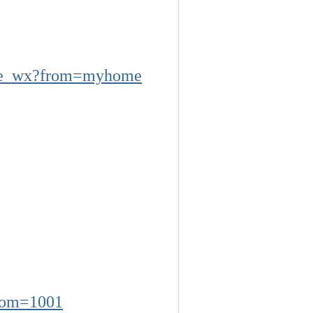
age_wx?from=myhome
from=1001