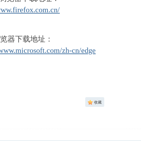
www.firefox.com.cn/
e浏览器下载地址：
/www.microsoft.com/zh-cn/edge
收藏