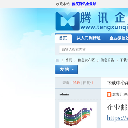
收藏本站
购买腾讯企业邮
首页
从入门到精通
企业微信
首页
信息发布区
信息公告
下载
下载中心/
查看:
10749
|
回复:
1
腾
»
›
›
›
admin
发表于 2020-
企业邮
https:/