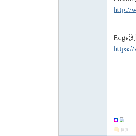
http://
Edg
https:/
回复