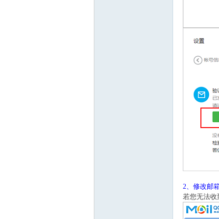
业
邮
2、修改邮
若您无法收