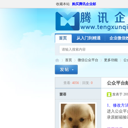
收藏本站
购买腾讯企业邮
首页
从入门到精通
企业微信
首页
微信公众平台
更多功能
公
公众平台
查看:
4056
|
回复:
0
腾
»
›
›
›
茵语
发表于 2017-
1、修改方
进入公众平台
录原邮箱验