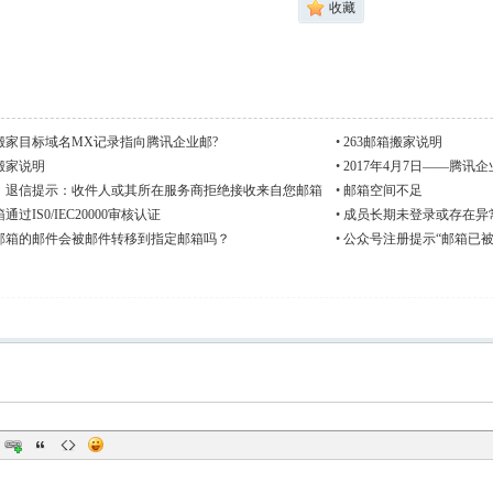
收藏
搬家目标域名MX记录指向腾讯企业邮?
•
263邮箱搬家说明
搬家说明
•
2017年4月7日——腾讯
，退信提示：收件人或其所在服务商拒绝接收来自您邮箱
•
邮箱空间不足
1.8
过IS0/IEC20000审核认证
•
成员长期未登录或存在异
级邮箱账号
邮箱的邮件会被邮件转移到指定邮箱吗？
•
公众号注册提示“邮箱已被