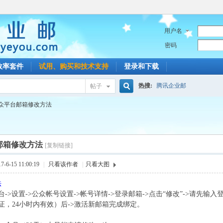
用户名
密码
效率套件
试用、购买和技术支持
登录和下载
热搜:
腾讯企业邮
帖子
搜
众平台邮箱修改方法
索
邮箱修改方法
[复制链接]
6-15 11:00:19
|
只看该作者
|
只看大图
法
->设置->公众帐号设置->帐号详情->登录邮箱->点击“修改”->请先输
证，24小时内有效）后->激活新邮箱完成绑定。